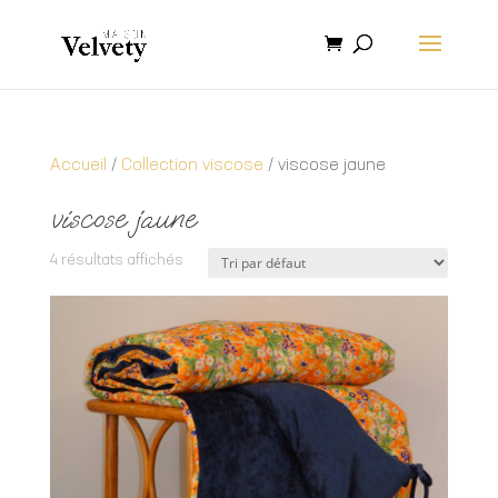
Accueil
/
Collection viscose
/ viscose jaune
viscose jaune
4 résultats affichés