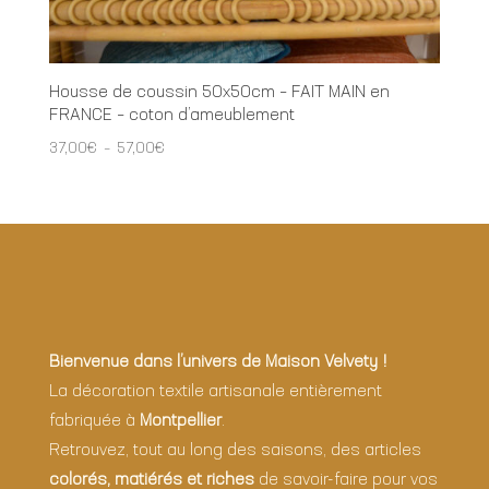
Housse de coussin 50x50cm – FAIT MAIN en
FRANCE – coton d’ameublement
Plage
37,00
€
–
57,00
€
de
prix :
37,00€
à
57,00€
Bienvenue dans l’univers de Maison Velvety !
La décoration textile artisanale entièrement
fabriquée à
Montpellier
.
Retrouvez, tout au long des saisons, des articles
colorés, matiérés et riches
de savoir-faire pour vos