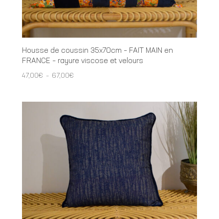
Housse de coussin 35x70cm – FAIT MAIN en
FRANCE – rayure viscose et velours
Plage
47,00
€
–
67,00
€
de
prix :
47,00€
à
67,00€