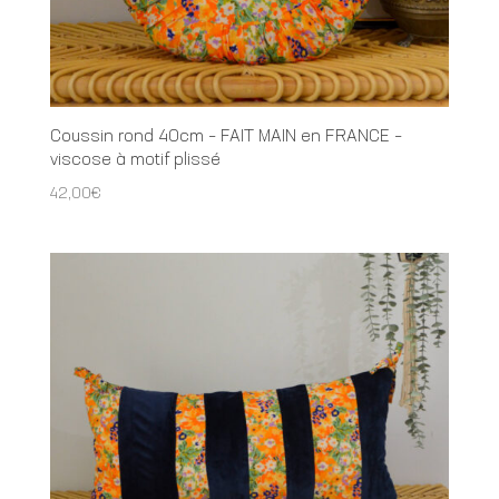
Coussin rond 40cm – FAIT MAIN en FRANCE –
viscose à motif plissé
42,00
€